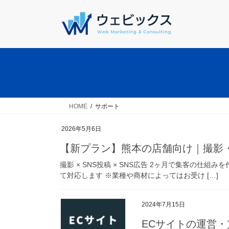
コ
ナ
ン
ビ
テ
ゲ
ン
ー
ツ
シ
へ
ョ
ス
ン
キ
に
ッ
移
HOME
サポート
プ
動
2026年5月6日
【新プラン】熊本の店舗向け｜撮影・
撮影 × SNS投稿 × SNS広告 2ヶ月で集客の
て対応します ※業種や商材によってはお受け […]
2024年7月15日
ECサイトの運営・