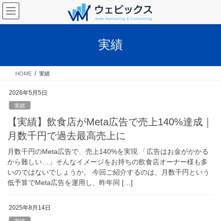
コ
ナ
ン
ビ
テ
ゲ
ン
ー
実績
ツ
シ
へ
ョ
ス
ン
HOME
実績
キ
に
ッ
移
2026年5月5日
プ
動
実績
【実績】飲食店がMeta広告で売上140%達成｜
月数千円で過去最高売上に
月数千円のMeta広告で、売上140%を実現 「広告はお金がかかる
から難しい…」そんなイメージをお持ちの飲食店オーナー様も多
いのではないでしょうか。 今回ご紹介するのは、月数千円という
低予算でMeta広告を運用し、昨年同 […]
2025年8月14日
実績