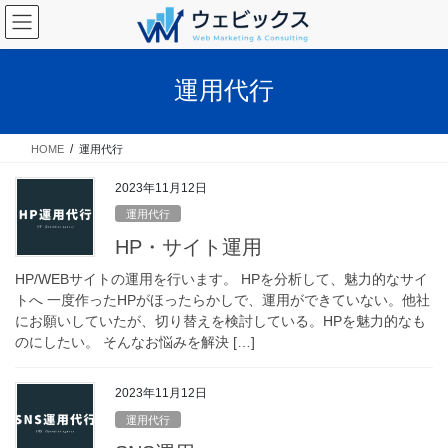
コ
ナ
ン
ビ
テ
ゲ
ン
ー
運用代行
ツ
シ
へ
ョ
ス
ン
HOME
運用代行
キ
に
ッ
移
2023年11月12日
プ
動
運用代行
HP・サイト運用
HP/WEBサイトの運用を行います。 HPを分析して、魅力的なサイ
トへ 一度作ったHPがほったらかしで、運用ができていない。他社
にお願いしていたが、切り替えを検討している。HPを魅力的なも
のにしたい。 そんなお悩みを解決 […]
2023年11月12日
運用代行