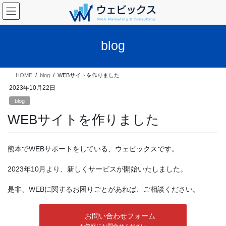
コ
ナ
ン
ビ
テ
ゲ
ン
ー
blog
ツ
シ
へ
ョ
ス
ン
HOME
blog
WEBサイトを作りました
キ
に
2023年10月22日
ッ
移
プ
動
blog
WEBサイトを作りました
熊本でWEBサポートをしている、ウェビックスです。
2023年10月より、新しくサービスが開始いたしました。
是非、WEBに関するお困りごとがあれば、ご相談ください。
お問い合わせフォーム
お気軽にお問合せください