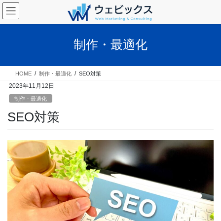
コ
ナ
ン
ビ
テ
ゲ
ン
ー
制作・最適化
ツ
シ
へ
ョ
ス
ン
HOME
制作・最適化
SEO対策
キ
に
2023年11月12日
ッ
移
プ
動
制作・最適化
SEO対策