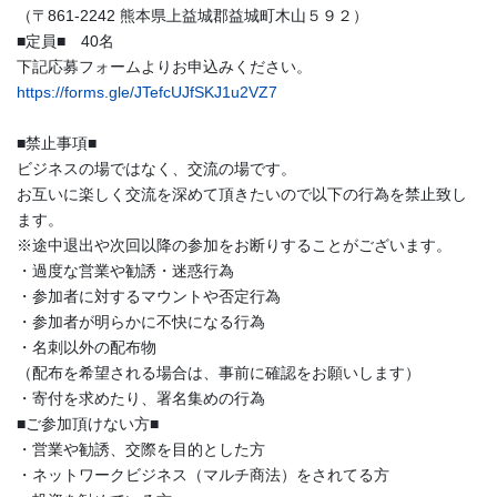
（〒861-2242 熊本県上益城郡益城町木山５９２）
■定員■ 40名
下記応募フォームよりお申込みください。
https://forms.gle/JTefcUJfSKJ1u2VZ7
■禁止事項■
ビジネスの場ではなく、交流の場です。
お互いに楽しく交流を深めて頂きたいので以下の行為を禁止致し
ます。
​※途中退出や次回以降の参加をお断りすることがございます。
・過度な営業や勧誘・迷惑行為
・参加者に対するマウントや否定行為
・参加者が明らかに不快になる行為
・名刺以外の配布物
（配布を希望される場合は、事前に確認をお願いします）
・寄付を求めたり、署名集めの行為
■ご参加頂けない方■
・営業や勧誘、交際を目的とした方
・ネットワークビジネス（マルチ商法）をされてる方